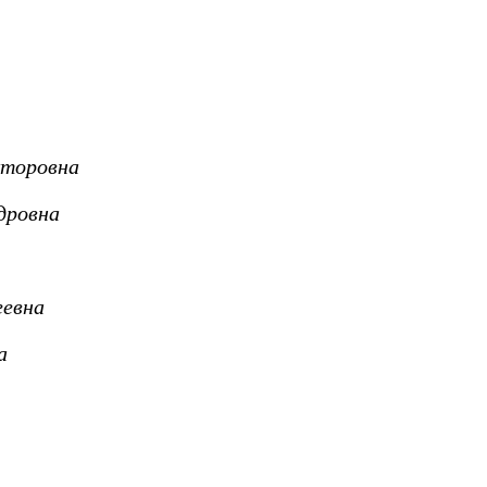
кторовна
дровна
еевна
а