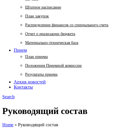
Штатное расписание
План закупок
Распределение финансов со специального счета
Отчет о реализации бюджета
Материально-техническая база
Прием
План приема
Положения Приемной комиссии
Результаты приема
Архив новостей
Контакты
Search
Руководящий состав
Home
»
Руководящий состав