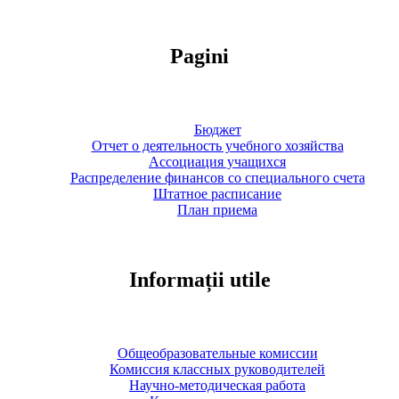
Pagini
Бюджет
Отчет о деятельность учебного хозяйства
Ассоциация учащихся
Распределение финансов со специального счета
Штатное расписание
План приема
Informații utile
Общеобразовательные комиссии
Комиссия классных руководителей
Научно-методическая работа