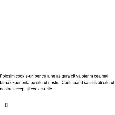
Contacte
+373-291-224-93
Facebook
Почта
2026 Created by
WEB-VISION
- Toate drepturile rezervate.
Folosim cookie-uri pentru a ne asigura că vă oferim cea mai
bună experiență pe site-ul nostru. Continuând să utilizați site-ul
nostru, acceptați cookie-urile.
Accept