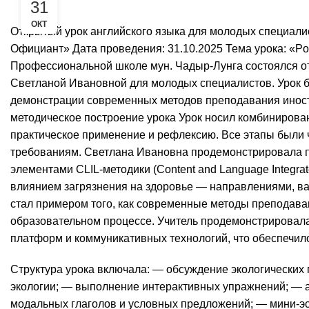
31
ОКТ
Открытый урок английского языка для молодых специал
Официант» Дата проведения: 31.10.2025 Тема урока: «Pollut
Профессиональной школе мун. Чадыр-Лунга состоялся о
Светланой Ивановной для молодых специалистов. Урок б
демонстрации современных методов преподавания иност
методическое построение урока Урок носил комбинирова
практическое применение и рефлексию. Все этапы были 
требованиям. Светлана Ивановна продемонстрировала п
элементами CLIL-методики (Content and Language Integrat
влиянием загрязнения на здоровье — направлениями, в
стал примером того, как современные методы преподава
образовательном процессе. Учитель продемонстрировал
платформ и коммуникативных технологий, что обеспечил
Структура урока включала: — обсуждение экологических 
экологии; — выполнение интерактивных упражнений; — а
модальных глаголов и условных предложений; — мини-эс