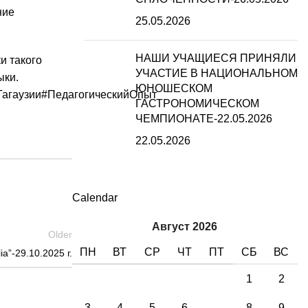
ние
25.05.2026
НАШИ УЧАЩИЕСЯ ПРИНЯЛИ
и такого
УЧАСТИЕ В НАЦИОНАЛЬНОМ
ыки.
ЮНОШЕСКОМ
Гагаузии
#ПедагогическийОпыт
ГАСТРОНОМИЧЕСКОМ
ЧЕМПИОНАТЕ-22.05.2026
22.05.2026
Calendar
Август 2026
Older
ПН
ВТ
СР
ЧТ
ПТ
СБ
ВС
a”-29.10.2025 г.
1
2
3
4
5
6
7
8
9