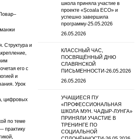
школа приняла участие в
проекте «Școala ECO» и
«Повар–
успешно завершила
программу-25.05.2026
рманжи
26.05.2026
. Структура и
КЛАССНЫЙ ЧАС,
акрепление,
ПОСВЯЩЁННЫЙ ДНЮ
ким
СЛАВЯНСКОЙ
четая его с
ПИСЬМЕННОСТИ-26.05.2026
логией и
26.05.2026
ания. Урок
УЧАЩИЕСЯ ПУ
а, цифровых
«ПРОФЕССИОНАЛЬНАЯ
ШКОЛА МУН. ЧАДЫР-ЛУНГА»
ПРИНЯЛИ УЧАСТИЕ В
кой по теме
ТРЕНИНГЕ ПО
— практику
СОЦИАЛЬНОЙ
гикой,
СПЛОЧЁННОСТИ-26.05.2026