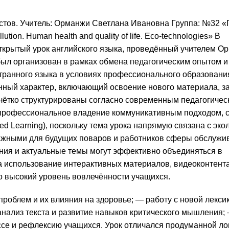
истов. Учитель: Орманжи Светлана Ивановна Группа: №32 
ion. Human health and quality of life. Eco-technologies» В
ткрытый урок английского языка, проведённый учителем О
ыл организован в рамках обмена педагогическим опытом и
ранного языка в условиях профессионального образования
нный характер, включающий освоение нового материала, з
чётко структурированы согласно современным педагогичес
рофессиональное владение коммуникативным подходом, со
ed Learning), поскольку тема урока напрямую связана с эко
ажными для будущих поваров и работников сферы обслужив
ния и актуальные темы могут эффективно объединяться в
а использование интерактивных материалов, видеоконтент
о высокий уровень вовлечённости учащихся.
проблем и их влияния на здоровье; — работу с новой лекси
нализ текста и развитие навыков критического мышления; 
се и рефлексию учащихся. Урок отличался продуманной ло