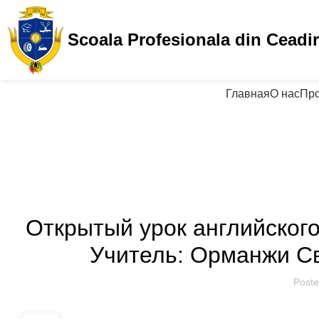
Scoala Profesionala din Ceadi
Главная
О нас
Пр
AN
Открытый урок английског
Учитель: Орманжи С
Poste