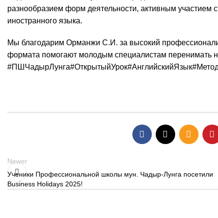
разнообразием форм деятельности, активным участием ст
иностранного языка.
Мы благодарим Орманжи С.И. за высокий профессионализ
формата помогают молодым специалистам перенимать но
#ПШЧадырЛунга
#ОткрытыйУрок
#АнглийскийЯзык
#Метод
Newer
Ученики Профессиональной школы мун. Чадыр-Лунга посетили
Business Holidays 2025!