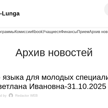
r-Lunga
ограммы
Комиссии
Кbook
Учащиеся
Финансы
Прием
Архив нов
Архив новостей
UNȚURI ȘI EVENIMENTE
о языка для молодых специал
ветлана Ивановна-31.10.2025
d by
Redactor WEB