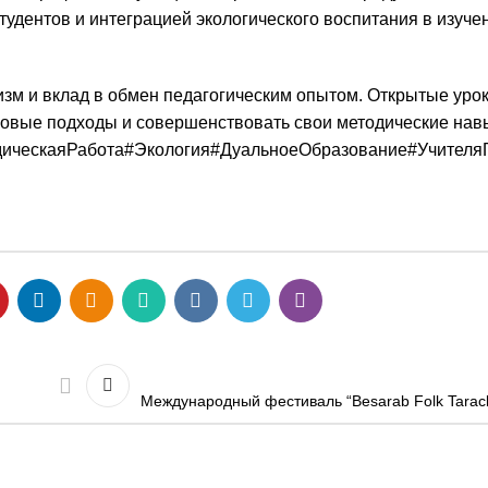
удентов и интеграцией экологического воспитания в изуче
м и вклад в обмен педагогическим опытом. Открытые урок
вые подходы и совершенствовать свои методические нав
ическаяРабота
#Экология
#ДуальноеОбразование
#Учителя
Международный фестиваль “Besarab Folk Taracli