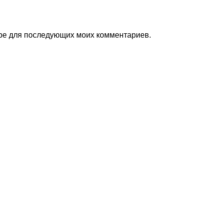
зере для последующих моих комментариев.
Pagini
Informații ut
Бюджет
Общеобразовательные
ятельность учебного хозяйства
Комиссия классных рук
ссоциация учащихся
Научно-методическая
ределение финансов со
Контингент учащ
специального счета
Положения Приемной 
татное расписание
Материально-техничес