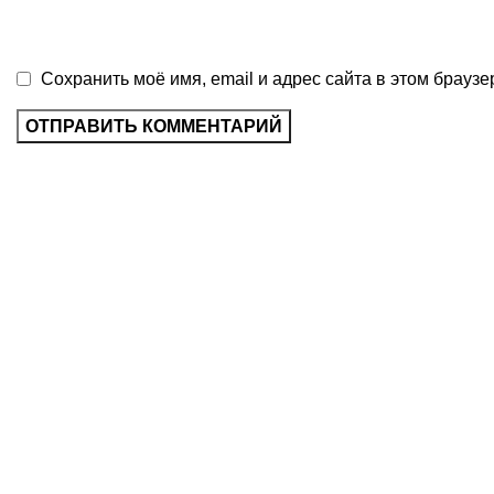
Сохранить моё имя, email и адрес сайта в этом брау
Scoala Profesionala din
Ceadir-Lunga
Отчет о де
А
Расп
Ш