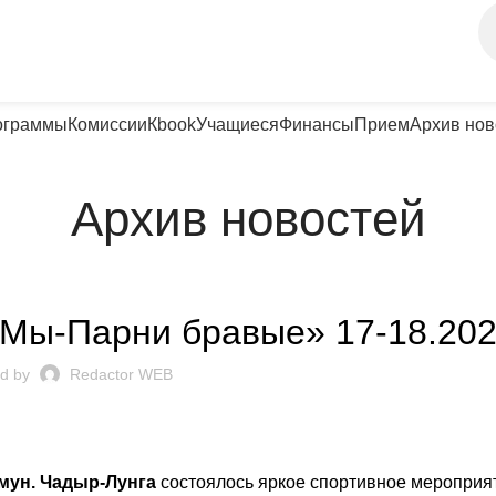
ограммы
Комиссии
Кbook
Учащиеся
Финансы
Прием
Архив нов
Архив новостей
UNȚURI ȘI EVENIMENTE
Мы-Парни бравые» 17-18.2026
d by
Redactor WEB
мун. Чадыр-Лунга
состоялось яркое спортивное мероприя