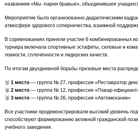
названием «Мы -парни бравые», объединившее учащихся
Мероприятие было организованно дидактическими кадрам
атмосфере здорового соперничества, взаимной поддержк
В соревнованиях приняли участие 6 комбинированных к
турнира включала спортивные эстафеты, силовые и ком
ловкости, сплочённости и лидерских качеств.
По итогам двухдневной борьбы призовые места распред
🥇
1 место
— группа № 27, профессия «Реставратор деко
🥈
2 место
— группа № 12, профессия «Повар-официант
🥉
3 место
— группа № 26, профессия «Автомеханик»
Все участники продемонстрировали высокий уровень под
способствуют формированию активной гражданской пози
учебного заведения.