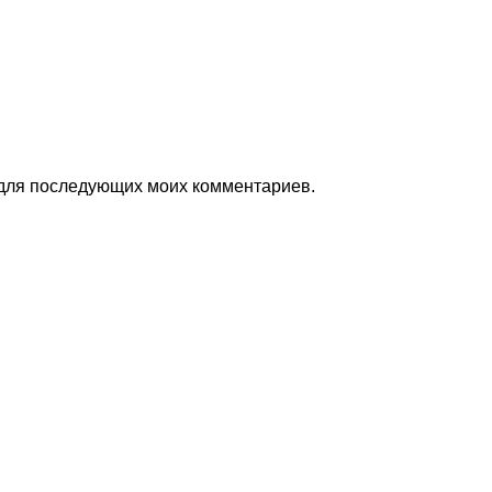
е для последующих моих комментариев.
Pagini
Informații ut
Бюджет
Общеобразовательные
ятельность учебного хозяйства
Комиссия классных рук