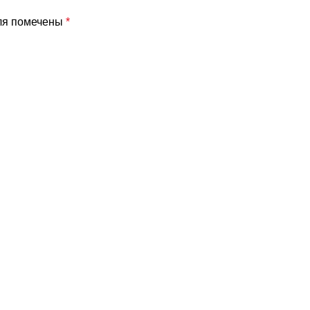
ля помечены
*