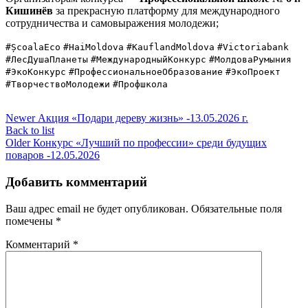
Кишинёв
за прекрасную платформу для международного
сотрудничества и самовыражения молодежи;
#ȘcoalaEco
#HaiMoldova
#KauflandMoldova
#Victoriabank
#ЛесДушаПланеты
#МеждународныйКонкурс
#МолдоваРумыния
#ЭкоКонкурс
#ПрофессиональноеОбразование
#ЭкоПроект
#ТворчествоМолодежи
#Профшкола
Newer
Акция «Подари дереву жизнь» -13.05.2026 г.
Back to list
Older
Конкурс «Лучший по профессии» среди будущих
поваров -12.05.2026
Добавить комментарий
Ваш адрес email не будет опубликован.
Обязательные поля
помечены
*
Комментарий
*