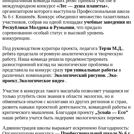
инициативная команда наших ребят приняла участие в
международном конкурсе
«Лес — душа планеты»
,
организатором которого выступила Профессиональная школа
№ 6 г. Кишинёв. Конкурс объединил множество талантливых
участников, собрав на одной площадке
учебные заведения из
Республики Молдова и Румынии
, что придало
соревнованию особый статус и высокий уровень
конкуренции.
Под руководством куратора проекта, педагога
Терзи М.Д.
,
ребята проделали огромную аналитическую и творческую
работу. Наша команда решила продемонстрировать
разносторонний взгляд на экологические проблемы и
представила на конкурс сразу
три уникальные работы
в
различных номинациях:
Экологический рисунок
,
Эко-
проект
,
Экологическое видео
.
Участие в конкурсах такого масштаба позволяет учащимся не
только углубить свои знания в области экологии, но и
обменяться опытом с коллегами из других регионов и стран,
развить навыки проектной деятельности, командной работы и
критического мышления. Благодаря проекту
„Școala — Eco”
наши ребята учатся быть лидерами экологических перемен.
Администрация школы выражает искреннюю благодарность:
Организаторам конкурса —
Профессиональной школе № 6 г.