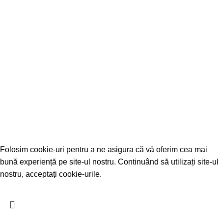
Отчет о реализации бюджета
Contacte
+373-291-224-93
Facebook
Почта
2026 Created by
WEB-VISION
- Toate drepturile rezervate.
Folosim cookie-uri pentru a ne asigura că vă oferim cea mai
bună experiență pe site-ul nostru. Continuând să utilizați site-ul
nostru, acceptați cookie-urile.
Accept