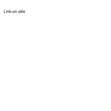
Link-uri utile
Scoala Profesionala din Ceadir-
Lunga
Pagini
Бюджет
Отчет о деятельность учебного хозяйства