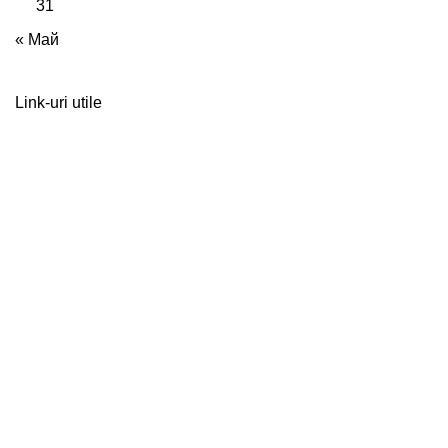
31
« Май
Link-uri utile
Scoala Profesionala din Ceadir-
Lunga
Pagini