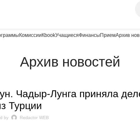
ограммы
Комиссии
Кbook
Учащиеся
Финансы
Прием
Архив нов
Архив новостей
UNȚURI ȘI EVENIMENTE
н. Чадыр-Лунга приняла дел
из Турции
d by
Redactor WEB