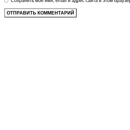
Сохранить моё имя, email и адрес сайта в этом брау
Scoala Profesionala din
Ceadir-Lunga
Отчет о де
А
Расп
Ш