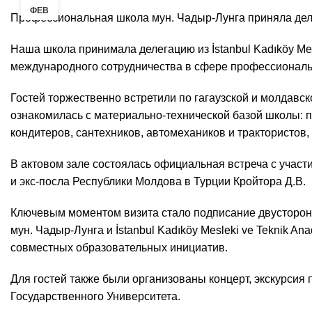
ФЕВ
Профессиональная школа мун. Чадыр-Лунга приняла делег
Наша школа принимала делегацию из İstanbul Kadıköy Mesle
международного сотрудничества в сфере профессиональ
Гостей торжественно встретили по гагаузской и молдавск
ознакомилась с материально-технической базой школы: 
кондитеров, сантехников, автомехаников и трактористов,
В актовом зале состоялась официальная встреча с участи
и экс-посла Республики Молдова в Турции Кройтора Д.В.
Ключевым моментом визита стало подписание двусторон
мун. Чадыр-Лунга и İstanbul Kadıköy Mesleki ve Teknik A
совместных образовательных инициатив.
Для гостей также были организованы концерт, экскурси
Государственного Университета.