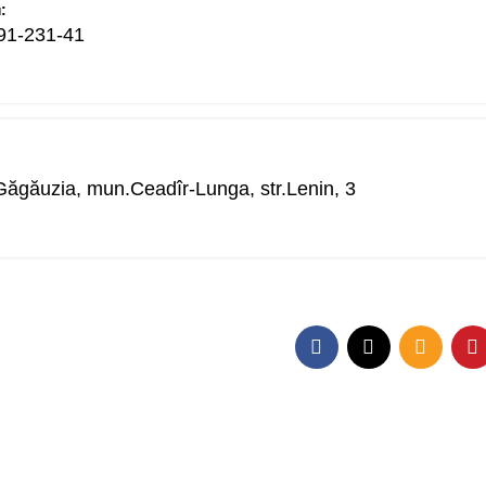
:
91-231-41
Găgăuzia, mun.Ceadîr-Lunga, str.Lenin, 3