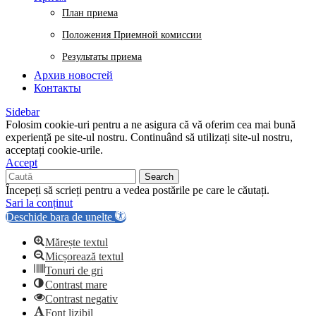
План приема
Положения Приемной комиссии
Результаты приема
Архив новостей
Контакты
Sidebar
Folosim cookie-uri pentru a ne asigura că vă oferim cea mai bună
experiență pe site-ul nostru. Continuând să utilizați site-ul nostru,
acceptați cookie-urile.
Accept
Search
Începeți să scrieți pentru a vedea postările pe care le căutați.
Sari la conținut
Deschide bara de unelte
Mărește textul
Micșorează textul
Tonuri de gri
Contrast mare
Contrast negativ
Font lizibil