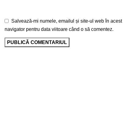
Salvează-mi numele, emailul și site-ul web în acest
navigator pentru data viitoare când o să comentez.
Scoala Profesionala din Ceadir-
Lunga
Pagini
Бюджет