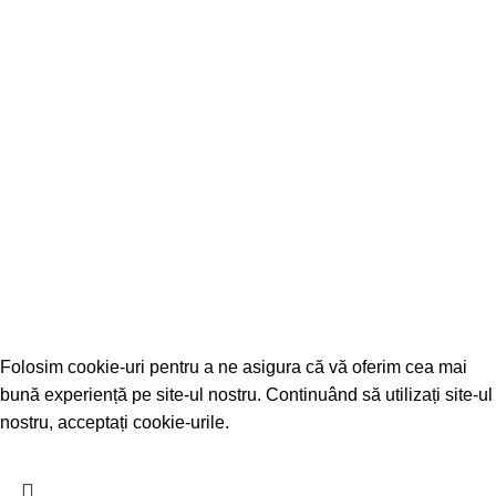
Отчет о реализации бюджета
Contacte
+373-291-224-93
Facebook
Mail
2026 Created by
WEB-VISION
- Toate drepturile rezervate.
Folosim cookie-uri pentru a ne asigura că vă oferim cea mai
bună experiență pe site-ul nostru. Continuând să utilizați site-ul
nostru, acceptați cookie-urile.
Accept