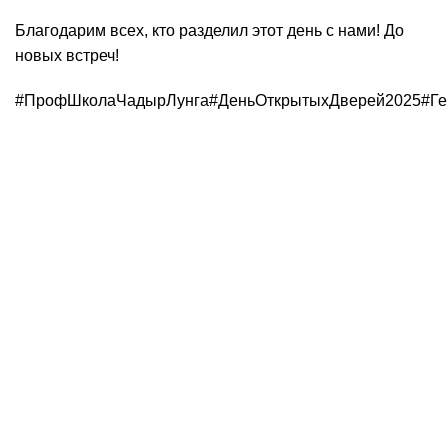
Благодарим всех, кто разделил этот день с нами! До
новых встреч!
#ПрофШколаЧадырЛунга
#ДеньОткрытыхДверей2025
#Г