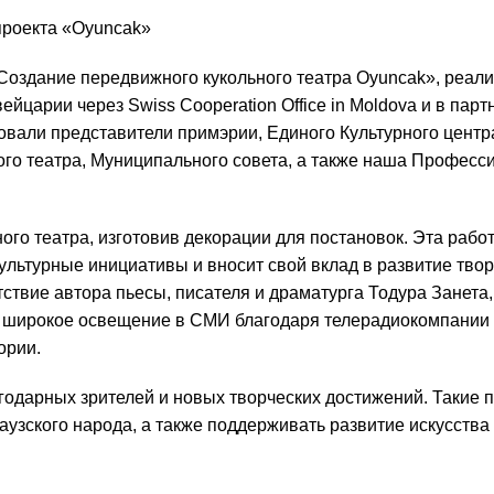
проекта «Oyuncak»
«Создание передвижного кукольного театра Oyuncak», реал
арии через Swiss Cooperation Office in Moldova и в парт
овали представители примэрии, Единого Культурного центр
ого театра, Муниципального совета, а также наша Професс
го театра, изготовив декорации для постановок. Эта работ
ультурные инициативы и вносит свой вклад в развитие тво
тствие автора пьесы, писателя и драматурга Тодура Занета,
 широкое освещение в СМИ благодаря телерадиокомпании 
ории.
годарных зрителей и новых творческих достижений. Такие 
гаузского народа, а также поддерживать развитие искусства