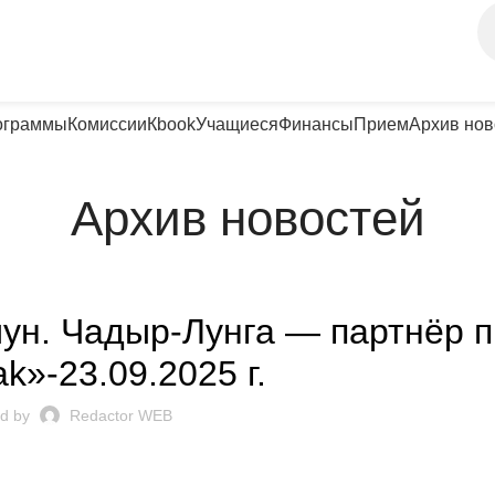
ограммы
Комиссии
Кbook
Учащиеся
Финансы
Прием
Архив нов
Архив новостей
UNȚURI ȘI EVENIMENTE
н. Чадыр-Лунга — партнёр п
k»-23.09.2025 г.
d by
Redactor WEB